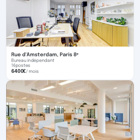
Rue d'Amsterdam, Paris 8ᵉ
Bureau indépendant
16
postes
6400
€
/ mois