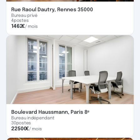
Rue Raoul Dautry, Rennes 35000
Bureau privé
4
postes
1462
€
/ mois
Boulevard Haussmann, Paris 8ᵉ
Bureau indépendant
30
postes
22500
€
/ mois