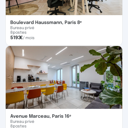
Boulevard Haussmann, Paris 8ᵉ
Bureau privé
8
postes
5193
€
/ mois
Avenue Marceau, Paris 16ᵉ
Bureau privé
8
postes