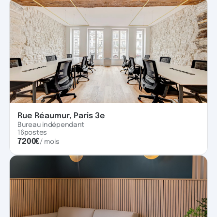
Rue Réaumur, Paris 3e
Bureau indépendant
16
postes
7200
€
/ mois