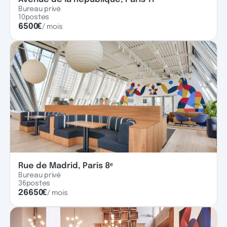
Bureau privé
10
postes
6500
€
/ mois
Rue de Madrid, Paris 8ᵉ
Bureau privé
36
postes
26650
€
/ mois