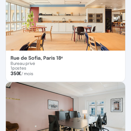
Rue de Sofia, Paris 18ᵉ
Bureau privé
1
postes
350
€
/ mois