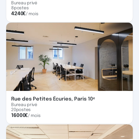
Bureau privé
8
postes
4240
€
/ mois
Rue des Petites Écuries, Paris 10ᵉ
Bureau privé
20
postes
16000
€
/ mois