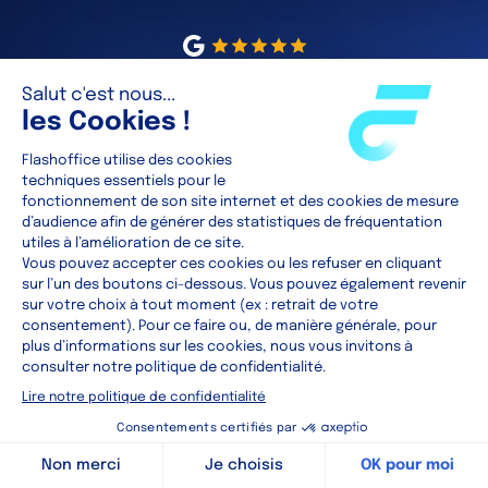
5/5
(230 avis)
Prêt à vous lancer à nos côtés ?
Plus qu’une agence, nous faisons équipe avec
vous.
Voir les annonces
Parler à un expert