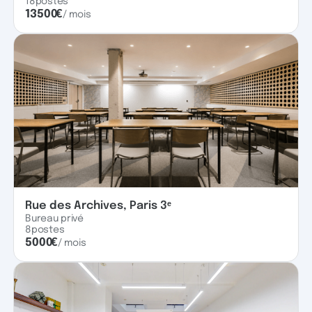
18
postes
13500
€
/ mois
Rue des Archives, Paris 3ᵉ
Bureau privé
8
postes
5000
€
/ mois