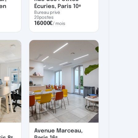
uen
Écuries, Paris 10ᵉ
Bureau privé
20
postes
16000
€
/ mois
Avenue Marceau,