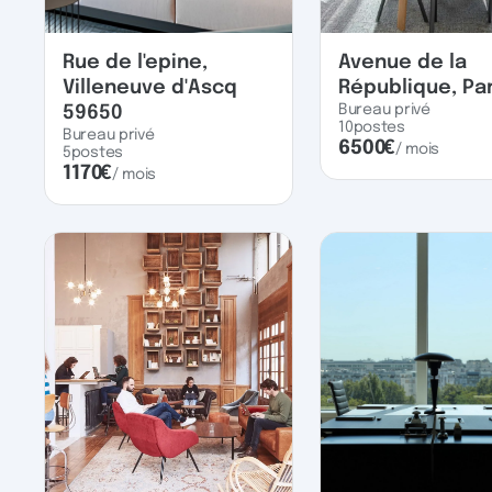
Rue de l'epine,
Avenue de la
Villeneuve d'Ascq
République, Par
Bureau privé
59650
10
postes
Bureau privé
6500
€
/ mois
5
postes
1170
€
/ mois