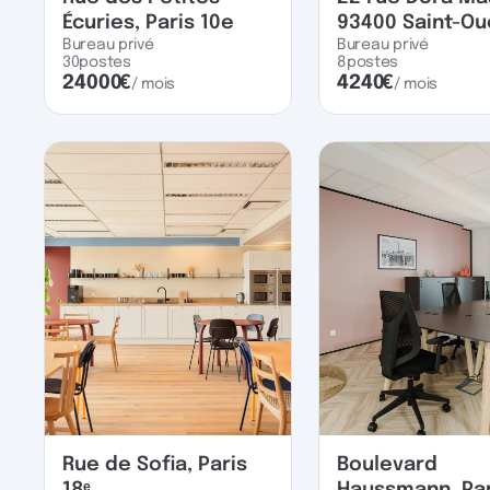
Écuries, Paris 10e
93400 Saint-O
Bureau privé
Bureau privé
30
postes
8
postes
24000
€
4240
€
/ mois
/ mois
Rue de Sofia, Paris
Boulevard