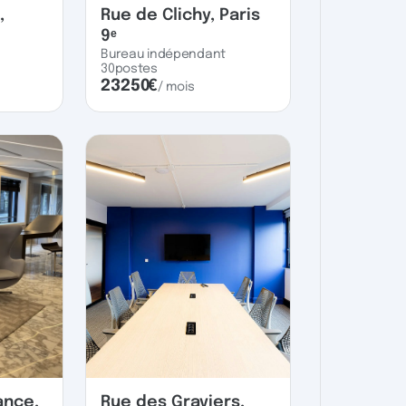
,
Rue de Clichy, Paris
9ᵉ
Bureau indépendant
30
postes
23250
€
/ mois
ance,
Rue des Graviers,