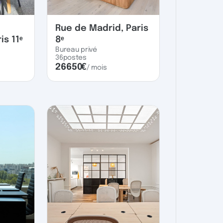
Rue de Madrid, Paris
is 11ᵉ
8ᵉ
Bureau privé
36
postes
26650
€
/ mois