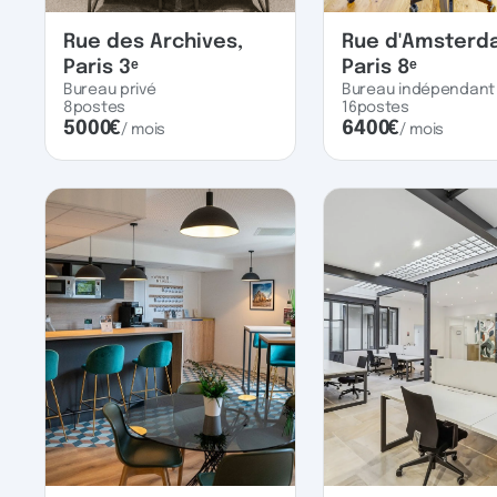
Rue des Archives,
Rue d'Amsterd
Paris 3ᵉ
Paris 8ᵉ
Bureau privé
Bureau indépendant
8
postes
16
postes
5000
€
6400
€
/ mois
/ mois