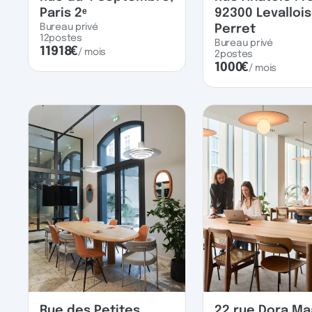
Paris 2ᵉ
92300 Levallois
Bureau privé
Perret
12
postes
Bureau privé
11918
€
/ mois
2
postes
1000
€
/ mois
Rue des Petites
22 rue Dora Ma