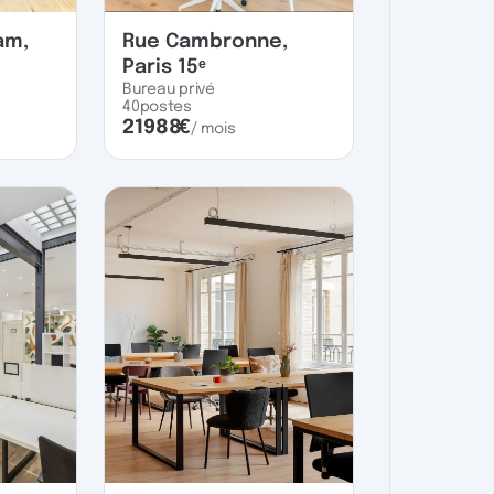
am,
Rue Cambronne,
Paris 15ᵉ
Bureau privé
40
postes
21988
€
/ mois