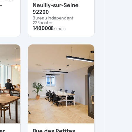
-
Neuilly-sur-Seine
92200
Bureau indépendant
225
postes
140000
€
/ mois
ar,
Rue des Petites