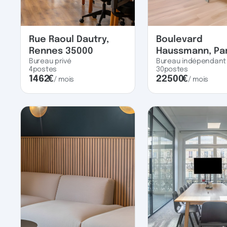
Rue Raoul Dautry,
Boulevard
Rennes 35000
Haussmann, Par
Bureau privé
Bureau indépendant
4
postes
30
postes
1462
€
22500
€
/ mois
/ mois