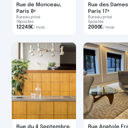
Rue de Monceau,
Rue des Dames
Paris 8ᵉ
Paris 17ᵉ
Bureau privé
Bureau privé
16
postes
5
postes
12245
€
2000
€
/ mois
/ mois
Rue du 4 Septembre,
Rue Anatole Fr