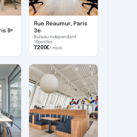
Rue Réaumur, Paris
is 8ᵉ
3e
Bureau indépendant
16
postes
7200
€
/ mois