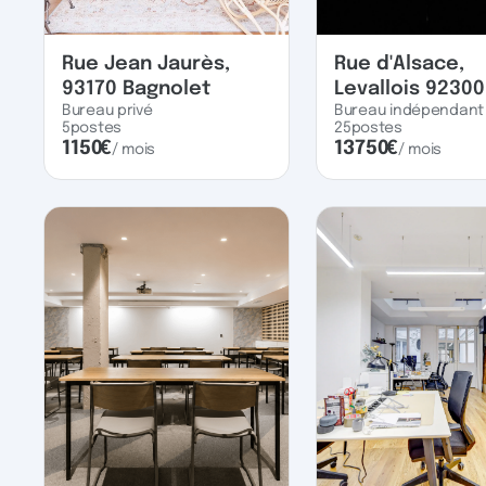
Rue Jean Jaurès,
Rue d'Alsace,
93170 Bagnolet
Levallois 92300
Bureau privé
Bureau indépendant
5
postes
25
postes
1150
€
13750
€
/ mois
/ mois