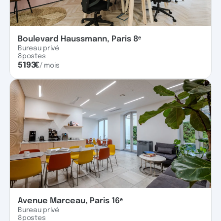
Boulevard Haussmann, Paris 8ᵉ
Bureau privé
8
postes
5193
€
/ mois
Avenue Marceau, Paris 16ᵉ
Bureau privé
8
postes