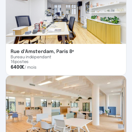
Rue d'Amsterdam, Paris 8ᵉ
Bureau indépendant
16
postes
6400
€
/ mois