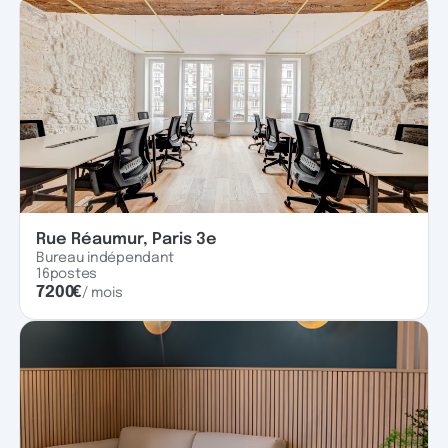
Rue Réaumur, Paris 3e
Bureau indépendant
16
postes
7200
€
/ mois