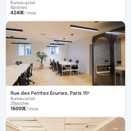
Bureau privé
8
postes
4240
€
/ mois
Rue des Petites Écuries, Paris 10ᵉ
Bureau privé
20
postes
16000
€
/ mois