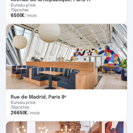
Bureau privé
10
postes
6500
€
/ mois
Rue de Madrid, Paris 8ᵉ
Bureau privé
36
postes
26650
€
/ mois