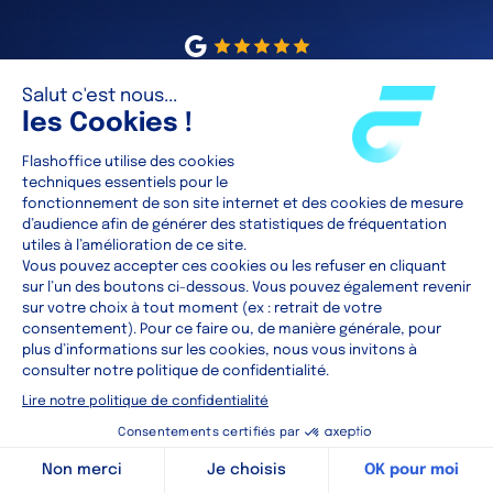
5/5
(230 avis)
Prêt à vous lancer à nos côtés ?
Plus qu’une agence, nous faisons équipe avec
vous.
Voir les annonces
Parler à un expert