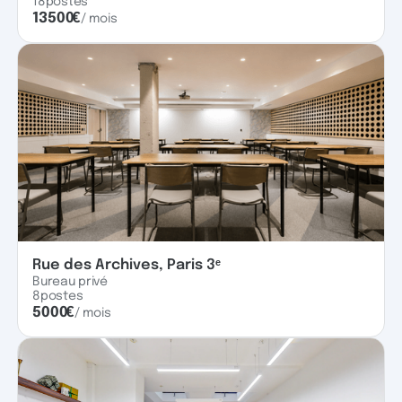
18
postes
13500
€
/ mois
Rue des Archives, Paris 3ᵉ
Bureau privé
8
postes
5000
€
/ mois