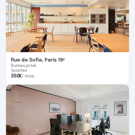
Rue de Sofia, Paris 18ᵉ
Bureau privé
1
postes
350
€
/ mois