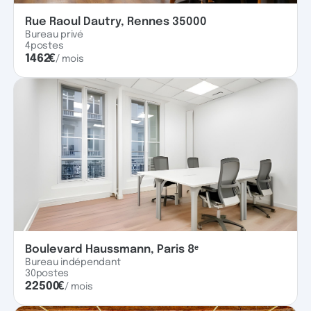
Rue Raoul Dautry, Rennes 35000
Bureau privé
4
postes
1462
€
/ mois
Boulevard Haussmann, Paris 8ᵉ
Bureau indépendant
30
postes
22500
€
/ mois