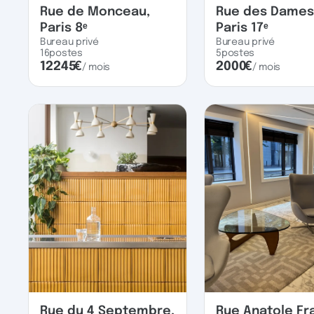
Rue de Monceau,
Rue des Dames
Paris 8ᵉ
Paris 17ᵉ
Bureau privé
Bureau privé
16
postes
5
postes
12245
€
2000
€
/ mois
/ mois
Rue du 4 Septembre,
Rue Anatole Fr