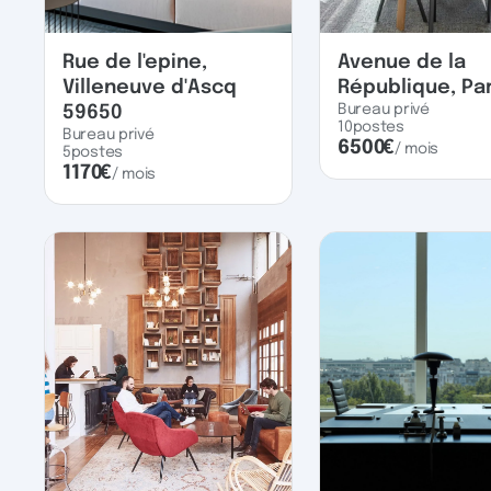
Rue de l'epine,
Avenue de la
Villeneuve d'Ascq
République, Par
Bureau privé
59650
10
postes
Bureau privé
6500
€
/ mois
5
postes
1170
€
/ mois