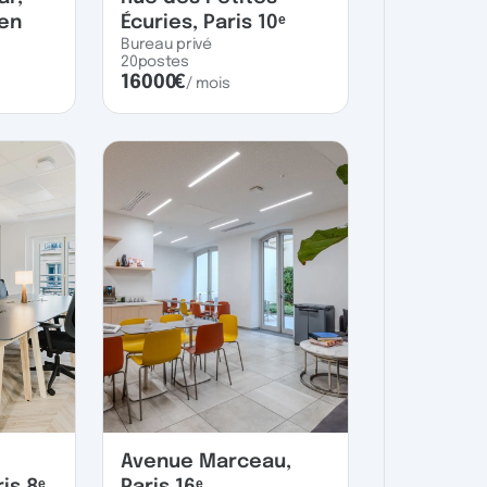
uen
Écuries, Paris 10ᵉ
Bureau privé
20
postes
16000
€
/ mois
Avenue Marceau,