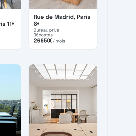
Rue de Madrid, Paris
is 11ᵉ
8ᵉ
Bureau privé
36
postes
26650
€
/ mois