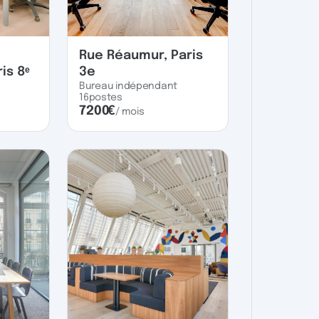
Rue Réaumur, Paris
is 8ᵉ
3e
Bureau indépendant
16
postes
7200
€
/ mois