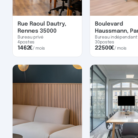
Rue Raoul Dautry,
Boulevard
Rennes 35000
Haussmann, Par
Bureau privé
Bureau indépendant
4
postes
30
postes
1462
€
22500
€
/ mois
/ mois