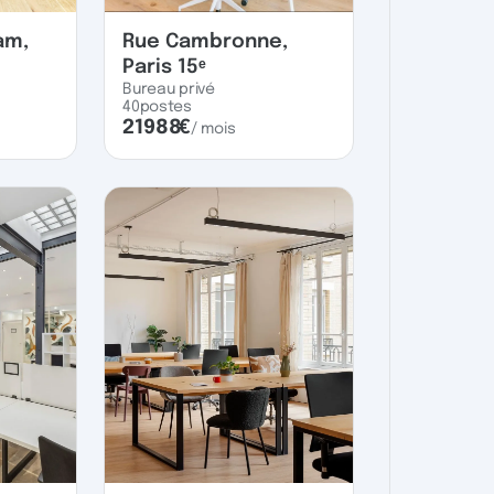
am,
Rue Cambronne,
Paris 15ᵉ
Bureau privé
40
postes
21988
€
/ mois