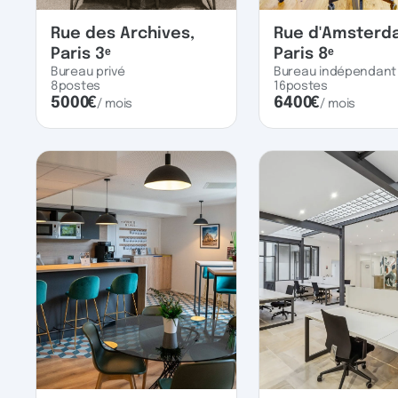
Rue des Archives,
Rue d'Amsterd
Paris 3ᵉ
Paris 8ᵉ
Bureau privé
Bureau indépendant
8
postes
16
postes
5000
€
6400
€
/ mois
/ mois