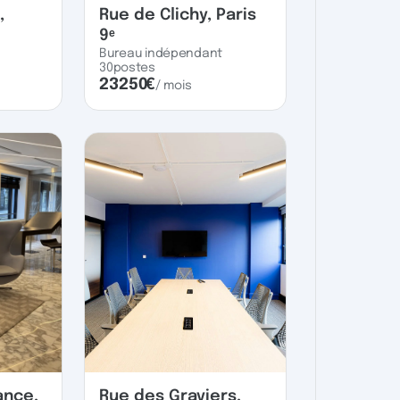
,
Rue de Clichy, Paris
9ᵉ
Bureau indépendant
30
postes
23250
€
/ mois
ance,
Rue des Graviers,