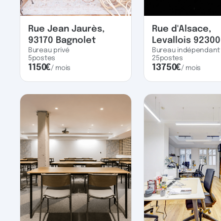
Rue Jean Jaurès,
Rue d'Alsace,
93170 Bagnolet
Levallois 92300
Bureau privé
Bureau indépendant
5
postes
25
postes
1150
€
13750
€
/ mois
/ mois