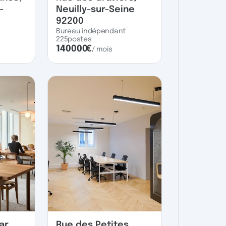
-
Neuilly-sur-Seine
92200
Bureau indépendant
225
postes
140000
€
/ mois
ar,
Rue des Petites