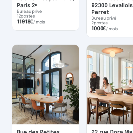
Paris 2ᵉ
92300 Levallois
Bureau privé
Perret
12
postes
Bureau privé
11918
€
/ mois
2
postes
1000
€
/ mois
Rue des Petites
22 rue Dora Ma