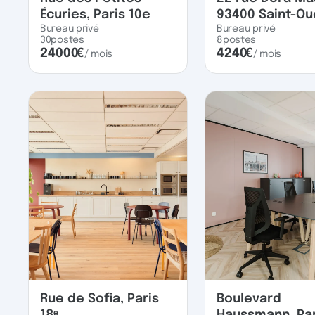
Écuries, Paris 10e
93400 Saint-O
Bureau privé
Bureau privé
30
postes
8
postes
24000
€
4240
€
/ mois
/ mois
Rue de Sofia, Paris
Boulevard