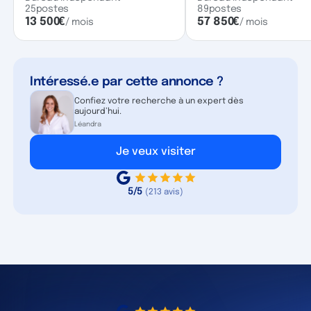
25
postes
89
postes
13 500
€
57 850
€
/ mois
/ mois
Intéressé.e par cette annonce ?
Confiez votre recherche à un expert dès
aujourd’hui.
Léandra
Je veux visiter
5/5
(213 avis)