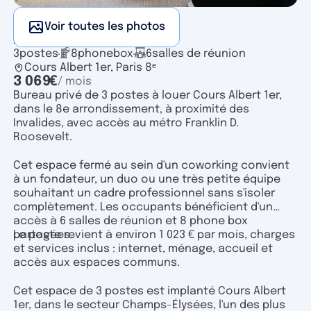
Voir toutes les photos
Bureau privé
3
postes
8
phonebox
6
salles de réunion
Cours Albert 1er, Paris 8ᵉ
3 069
€
/ mois
Bureau privé de 3 postes à louer Cours Albert 1er,
dans le 8e arrondissement, à proximité des
Invalides, avec accès au métro Franklin D.
Roosevelt.
Cet espace fermé au sein d'un coworking convient
à un fondateur, un duo ou une très petite équipe
souhaitant un cadre professionnel sans s'isoler
complètement. Les occupants bénéficient d'un
accès à 6 salles de réunion et 8 phone box
partagées.
Le poste revient à environ 1 023 € par mois, charges
et services inclus : internet, ménage, accueil et
accès aux espaces communs.
Cet espace de 3 postes est implanté Cours Albert
1er, dans le secteur Champs-Élysées, l'un des plus