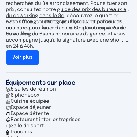
recherchés du 8e arrondissement. Pour situer son
prix, consultez notre
guide des prix des bureaux et
du coworking dans le 8e
, découvrez le quartier
avec notre
guide Champs-Élysées
, et parcourez
Flashoffice, courtier gratuit en bureaux flexibles,
nos
bureaux à louer dans le 8e
et nos
espaces de
compare pour vous plus de 70 opérateurs à Paris
coworking du 8e
.
8e et alentour, sans honoraires d'agence, et vous
accompagne jusqu'à la signature avec une shortlist
en 24 à 48h.
Voir plus
Équipements sur place
6 salles de réunion
8 phonebox
Cuisine équipée
Espace déjeuner
Espace détente
Restaurant inter-entreprises
Salle de sport
Douches