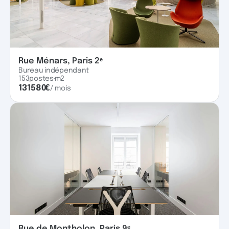
Rue Ménars, Paris 2ᵉ
Bureau indépendant
153
postes
m2
131580
€
/ mois
Rue de Montholon, Paris 9ᵉ