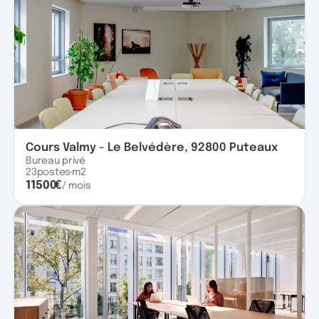
Cours Valmy - Le Belvédère, 92800 Puteaux
Bureau privé
23
postes
m2
11500
€
/ mois