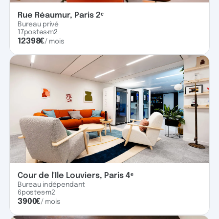
Rue Réaumur, Paris 2ᵉ
Bureau privé
17
postes
m2
12398
€
/ mois
Cour de l'Ile Louviers, Paris 4ᵉ
Bureau indépendant
6
postes
m2
3900
€
/ mois