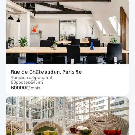
Rue de Châteaudun, Paris 9e
Bureau indépendant
80
postes
545
m2
60000
€
/ mois