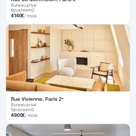
Bureau privé
6
postes
m2
4140
€
/ mois
Rue Vivienne, Paris 2ᵉ
Bureau privé
5
postes
m2
4900
€
/ mois