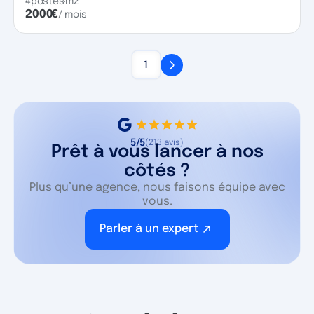
4
postes
m2
2000
€
/ mois
1
5/5
(213 avis)
Prêt à vous lancer à nos
côtés ?
Plus qu’une agence, nous faisons équipe avec
vous.
Parler à un expert