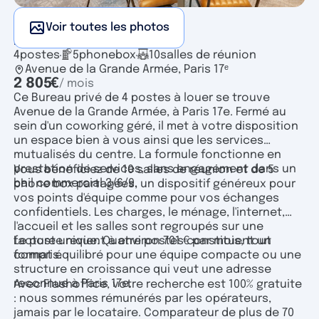
Voir toutes les photos
Bureau privé
4
postes
5
phonebox
10
salles de réunion
Avenue de la Grande Armée, Paris 17ᵉ
2 805
€
/ mois
Ce Bureau privé de 4 postes à louer se trouve
Avenue de la Grande Armée, à Paris 17e. Fermé au
sein d'un coworking géré, il met à votre disposition
un espace bien à vous ainsi que les services
mutualisés du centre. La formule fonctionne en
prestation de services, sans engagement dans un
Vous bénéficiez de 10 salles de réunion et de 5
bail commercial 3/6/9.
phone box partagées, un dispositif généreux pour
vos points d'équipe comme pour vos échanges
confidentiels. Les charges, le ménage, l'internet,
l'accueil et les salles sont regroupés sur une
facture unique. Quatre postes constituent un
Le poste revient à environ 701 € par mois, tout
format équilibré pour une équipe compacte ou une
compris.
structure en croissance qui veut une adresse
reconnue à Paris 17e.
Avec Flashoffice, votre recherche est 100% gratuite
: nous sommes rémunérés par les opérateurs,
jamais par le locataire. Comparateur de plus de 70