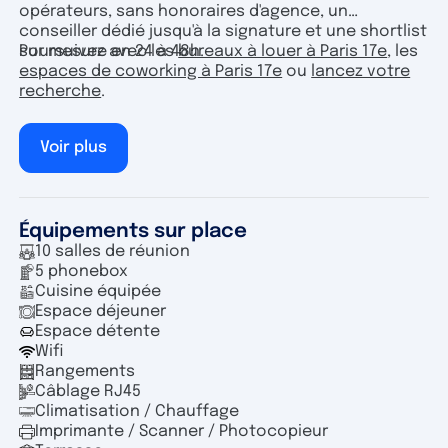
opérateurs, sans honoraires d'agence, un
conseiller dédié jusqu'à la signature et une shortlist
sur mesure en 24 à 48h.
Poursuivez avec les
bureaux à louer à Paris 17e
, les
espaces de coworking à Paris 17e
ou
lancez votre
recherche
.
Voir plus
Équipements sur place
10 salles de réunion
5 phonebox
Cuisine équipée
Espace déjeuner
Espace détente
Wifi
Rangements
Câblage RJ45
Climatisation / Chauffage
Imprimante / Scanner / Photocopieur