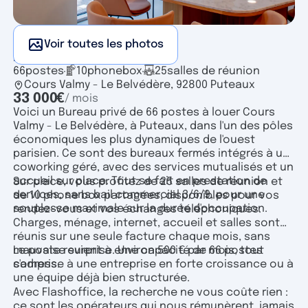
Voir toutes les photos
Bureau privé
66
postes
10
phonebox
25
salles de réunion
Cours Valmy - Le Belvédère, 92800 Puteaux
33 000
€
/ mois
Voici un Bureau privé de 66 postes à louer Cours
Valmy - Le Belvédère, à Puteaux, dans l'un des pôles
économiques les plus dynamiques de l'ouest
parisien. Ce sont des bureaux fermés intégrés à un
coworking géré, avec des services mutualisés et un
accueil sur place. Tout se fait en prestation de
Sur place, vous profitez de 25 salles de réunion et
services, sans bail commercial 3/6/9, pour une
de 10 phone box partagées, disponibles pour vos
souplesse maximale sur la durée d'occupation.
rendez-vous et vos échanges téléphoniques.
Charges, ménage, internet, accueil et salles sont
réunis sur une seule facture chaque mois, sans
mauvaise surprise. Une capacité de 66 postes
Le poste revient à environ 500 € par mois, tout
s'adresse à une entreprise en forte croissance ou à
compris.
une équipe déjà bien structurée.
Avec Flashoffice, la recherche ne vous coûte rien :
ce sont les opérateurs qui nous rémunèrent, jamais