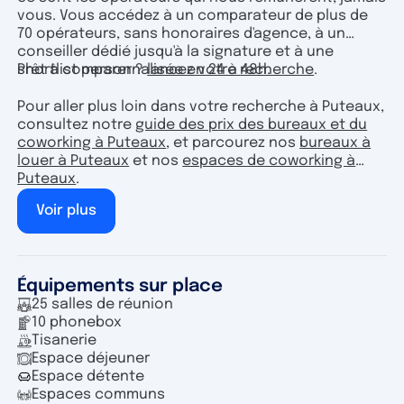
vous. Vous accédez à un comparateur de plus de
70 opérateurs, sans honoraires d'agence, à un
conseiller dédié jusqu'à la signature et à une
shortlist personnalisée en 24 à 48h.
Prêt à comparer ?
lancez votre recherche
.
Pour aller plus loin dans votre recherche à Puteaux,
consultez notre
guide des prix des bureaux et du
coworking à Puteaux
, et parcourez nos
bureaux à
louer à Puteaux
et nos
espaces de coworking à
Puteaux
.
Voir plus
Équipements sur place
25 salles de réunion
10 phonebox
Tisanerie
Espace déjeuner
Espace détente
Espaces communs