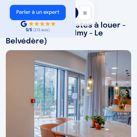
Voir nos
Parler à un expert
annonces
Bureau privé 66 postes à louer -
5/5
(213 avis)
Puteaux (Cours Valmy - Le
Belvédère)