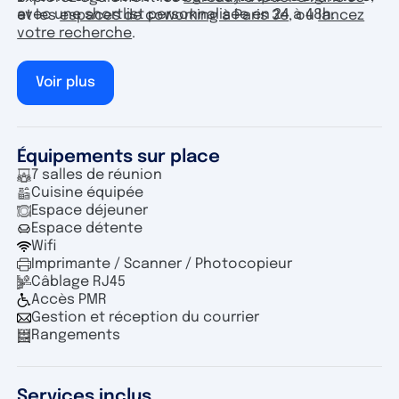
avec une shortlist personnalisée en 24 à 48h.
et les
espaces de coworking à Paris 3e
, ou
lancez
votre recherche
.
Voir plus
Équipements sur place
7 salles de réunion
Cuisine équipée
Espace déjeuner
Espace détente
Wifi
Imprimante / Scanner / Photocopieur
Câblage RJ45
Accès PMR
Gestion et réception du courrier
Rangements
Services inclus