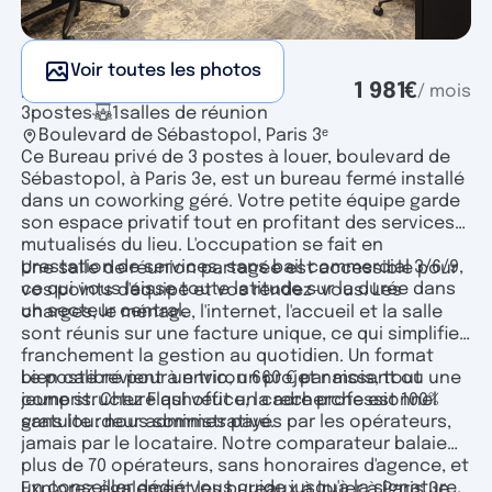
Voir toutes les photos
Bureau privé
1 981
€
/ mois
3
postes
1
salles de réunion
Boulevard de Sébastopol, Paris 3ᵉ
Ce Bureau privé de 3 postes à louer, boulevard de
Sébastopol, à Paris 3e, est un bureau fermé installé
dans un coworking géré. Votre petite équipe garde
son espace privatif tout en profitant des services
mutualisés du lieu. L'occupation se fait en
prestation de services, sans bail commercial 3/6/9,
Une salle de réunion partagée est accessible pour
ce qui vous laisse toute latitude sur la durée dans
vos points d'équipe et vos rendez-vous. Les
un secteur central.
charges, le ménage, l'internet, l'accueil et la salle
sont réunis sur une facture unique, ce qui simplifie
franchement la gestion au quotidien. Un format
bien calibré pour un trio, un projet naissant ou une
Le poste revient à environ 660 € par mois, tout
jeune structure qui veut un cadre professionnel
compris. Chez Flashoffice, la recherche est 100%
sans lourdeur administrative.
gratuite : nous sommes payés par les opérateurs,
jamais par le locataire. Notre comparateur balaie
plus de 70 opérateurs, sans honoraires d'agence, et
un conseiller dédié vous guide jusqu'à la signature,
Explorez également les
bureaux à louer à Paris 3e