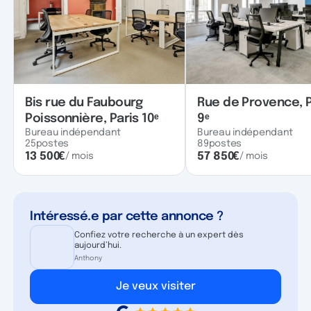
Bis rue du Faubourg
Rue de Provence, P
Poissonnière, Paris 10ᵉ
9ᵉ
Bureau indépendant
Bureau indépendant
25
postes
89
postes
13 500
€
57 850
€
/ mois
/ mois
Intéressé.e par cette annonce ?
Confiez votre recherche à un expert dès
aujourd’hui.
Anthony
Je veux visiter