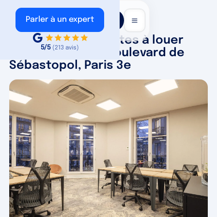
Voir nos
Parler à un expert
annonces
Bureau privé 3 postes à louer
5/5
(213 avis)
660 EUR/poste - Boulevard de
Sébastopol, Paris 3e