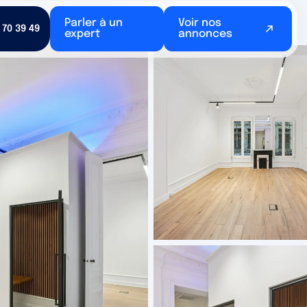
louer - Bordeaux
Parler à un
Voir nos
 70 39 49
expert
annonces