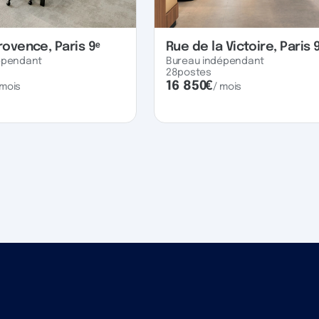
rovence, Paris 9ᵉ
Rue de la Victoire, Paris 
épendant
Bureau indépendant
28
postes
16 850
€
 mois
/ mois