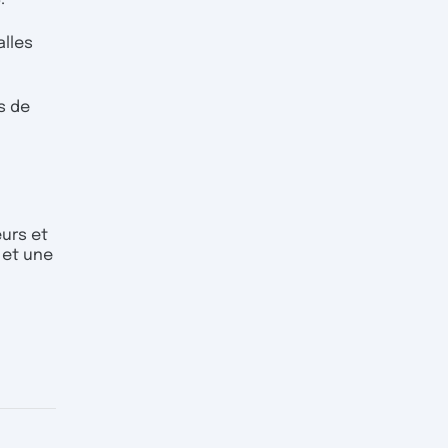
alles
s de
urs et
 et une