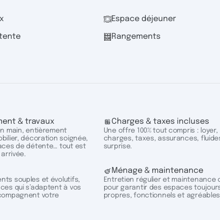
x
Espace déjeuner
tente
Rangements
ent & travaux
Charges & taxes incluses
en main, entièrement
Une offre 100% tout compris : loyer,
ilier, décoration soignée,
charges, taxes, assurances, fluide
aces de détente… tout est
surprise.
 arrivée.
Ménage & maintenance
ts souples et évolutifs,
Entretien régulier et maintenance 
ces qui s’adaptent à vos
pour garantir des espaces toujour
compagnent votre
propres, fonctionnels et agréables