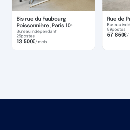
Bis rue du Faubourg
Rue de P
Bureau ind
Poissonnière, Paris 10ᵉ
89
postes
Bureau indépendant
57 850
€
/
25
postes
13 500
€
/ mois