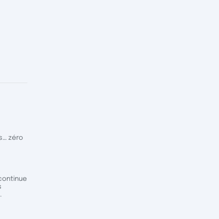
s… zéro
continue
s
.