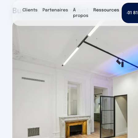
Bureau indépendant 16 postes à 
Clients
Partenaires
À
Ressources
01 81
propos