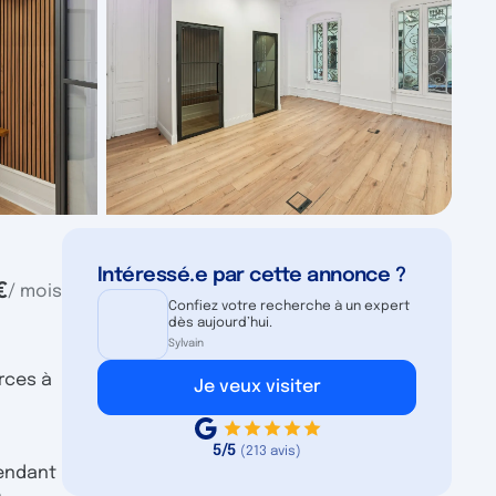
Intéressé.e par cette annonce ?
€
/ mois
Confiez votre recherche à un expert
dès aujourd’hui.
Sylvain
rces à
Je veux visiter
5/5
(213 avis)
rendant
.