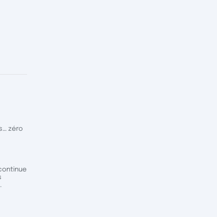
s… zéro
continue
s
.