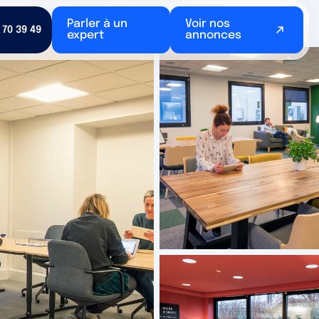
Rueil-Malmaison (Colmar)
Parler à un
Voir nos
 70 39 49
expert
annonces