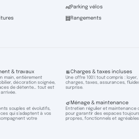
Parking vélos
itures
Rangements
ent & travaux
Charges & taxes incluses
en main, entièrement
Une offre 100% tout compris : loyer,
ilier, décoration soignée,
charges, taxes, assurances, fluide
aces de détente… tout est
surprise.
 arrivée.
Ménage & maintenance
ts souples et évolutifs,
Entretien régulier et maintenance 
ces qui s’adaptent à vos
pour garantir des espaces toujour
compagnent votre
propres, fonctionnels et agréables