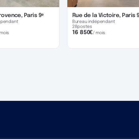
rovence, Paris 9ᵉ
Rue de la Victoire, Paris 
épendant
Bureau indépendant
28
postes
16 850
€
 mois
/ mois