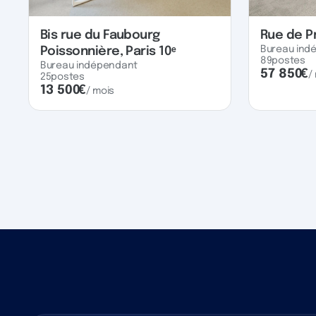
Bis rue du Faubourg
Rue de P
Bureau ind
Poissonnière, Paris 10ᵉ
89
postes
Bureau indépendant
57 850
€
/
25
postes
13 500
€
/ mois