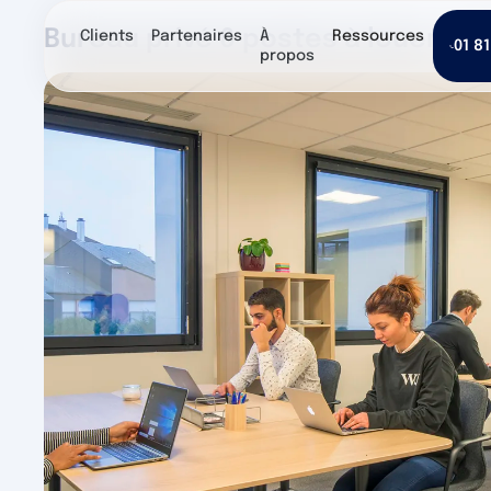
Bureau privé 6 postes à louer - 
Clients
Partenaires
À
Ressources
01 81
propos