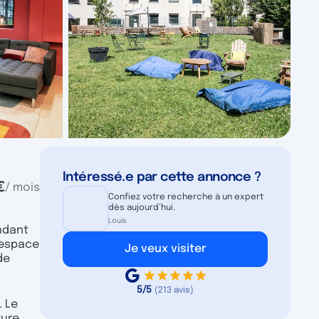
Intéressé.e par cette annonce ?
€
/ mois
Confiez votre recherche à un expert
dès aujourd’hui.
Louis
ndant
 espace
Je veux visiter
de
5/5
(213 avis)
. Le
ture,