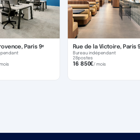
rovence, Paris 9ᵉ
Rue de la Victoire, Paris 
épendant
Bureau indépendant
28
postes
16 850
€
 mois
/ mois