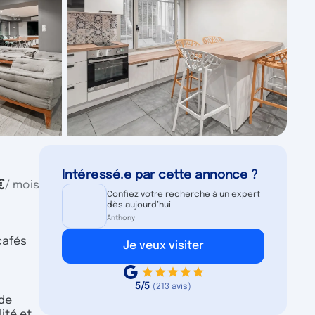
Intéressé.e par cette annonce ?
€
/ mois
Confiez votre recherche à un expert
dès aujourd’hui.
Anthony
cafés
Je veux visiter
5/5
(213 avis)
 de
ité et