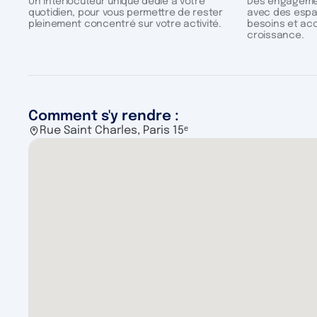
Un interlocuteur unique dédié à votre
Des engagemen
quotidien, pour vous permettre de rester
avec des espa
pleinement concentré sur votre activité.
besoins et ac
croissance.
Comment s'y rendre :
Rue Saint Charles, Paris 15ᵉ