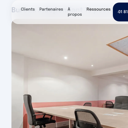
Bureau indépendant 10 postes à lo
Clients
Partenaires
À
Ressources
01 81
propos