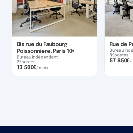
Bis rue du Faubourg
Rue de P
Bureau ind
Poissonnière, Paris 10ᵉ
89
postes
Bureau indépendant
57 850
€
/
25
postes
13 500
€
/ mois