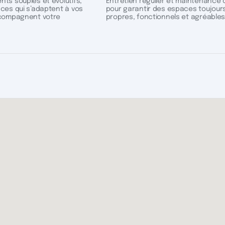
ts souples et évolutifs,
Entretien régulier et maintenance 
ces qui s’adaptent à vos
pour garantir des espaces toujour
compagnent votre
propres, fonctionnels et agréables