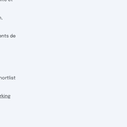
n,
ments de
ortlist
rking