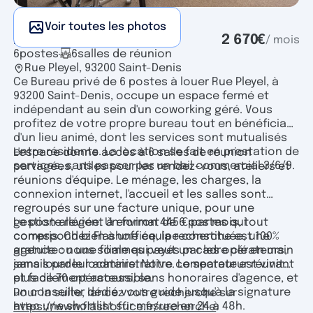
Voir toutes les photos
Bureau privé
2 670
€
/ mois
6
postes
6
salles de réunion
Rue Pleyel, 93200 Saint-Denis
Ce Bureau privé de 6 postes à louer Rue Pleyel, à
93200 Saint-Denis, occupe un espace fermé et
indépendant au sein d'un coworking géré. Vous
profitez de votre propre bureau tout en bénéficiant
d'un lieu animé, dont les services sont mutualisés
entre résidents. La location se fait en prestation de
L'espace donne accès à 6 salles de réunion
services, sans passer par un bail commercial 3/6/9.
partagées, utiles pour les rendez-vous, ateliers et
réunions d'équipe. Le ménage, les charges, la
connexion internet, l'accueil et les salles sont
regroupés sur une facture unique, pour une
gestion allégée. Un format de 6 postes qui
Le poste revient à environ 445 € par mois, tout
correspond bien à une équipe constituée, une
compris. Chez Flashoffice, la recherche est 100%
agence ou une filiale qui veut un cadre clé en main
gratuite : nous sommes payés par les opérateurs,
sans lourdeur administrative. Le secteur est vivant
jamais par le locataire. Notre comparateur réunit
et facilement accessible.
plus de 70 opérateurs, sans honoraires d'agence, et
un conseiller dédié vous guide jusqu'à la signature
Pour la suite, lancez votre recherche sur
avec une shortlist sur mesure en 24 à 48h.
https://www.flashoffice.fr/recherche
.