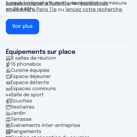
jusqu'à la signature, avec une shortlist sur mesure
bureaux à louer à Paris 11e
, les
espaces de
en 24 à 48h.
coworking à Paris 11e
ou
lancez votre recherche
.
Voir plus
Équipements sur place
8 salles de réunion
15 phonebox
Cuisine équipée
Espace déjeuner
Espace détente
Espaces communs
Salle de sport
Douches
Vestiaires
Jardin
Terrasse
Événements inter-entreprise
Rangements