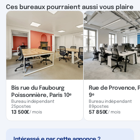
Ces bureaux pourraient aussi vous plaire
Bis rue du Faubourg
Rue de Provence, P
Poissonnière, Paris 10ᵉ
9ᵉ
Bureau indépendant
Bureau indépendant
25
postes
89
postes
13 500
€
57 850
€
/ mois
/ mois
Intéressé.e par cette annonce ?