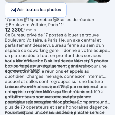
Voir toutes les photos
Bureau privé
17
postes
15
phonebox
8
salles de réunion
Boulevard Voltaire, Paris 11ᵉ
12 330
€
/ mois
Ce Bureau privé de 17 postes à louer se trouve
Boulevard Voltaire, à Paris 11e, un axe central et
parfaitement desservi. Bureau fermé au sein d'un
espace de coworking géré, il donne à votre équipe
un plateau dédié tout en profitant des services
mutualisés du site. La location se fait en prestation
Vous bénéficiez de 8 salles de réunion et 15 phone
de services, sans engagement dans un bail
box partagées, un équipement généreux pour une
commercial 3/6/9.
équipe qui multiplie réunions et appels au
quotidien. Charges, ménage, connexion internet,
accueil et salles sont regroupés sur une facture
unique. Avec 17 postes, cet espace convient à une
Le poste revient à environ 725 € par mois, tout
entreprise déjà installée qui veut réunir ses
compris. La recherche avec Flashoffice est 100 %
collaborateurs sur une adresse parisienne
gratuite : nous sommes rémunérés par les
prestigieuse sans gérer la logistique.
opérateurs, jamais par le locataire. Comparateur de
plus de 70 opérateurs et sans honoraires d'agence,
nous mettons un conseiller dédié à votre service
Pour comparer d'autres adresses, parcourez les