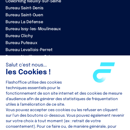
Coworking Neuilly-sur-Seine
Bureau Saint-Denis
Bureau Saint-Ouen
Bureau La Défense
Bureau Issy-les-Moulineaux
Bureau Clichy
Bureau Puteaux
Bureau Levallois-Perret
Bureau Neuilly-sur-Seine
ENTREPRISE
Notre équipe
Nos partenaires
Clients
Contact
RESOURCES
Actualités
Blog
Guides
Toutes les ressources