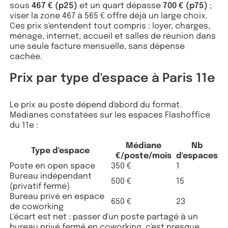
sous
467 € (p25)
et un quart dépasse
700 € (p75)
;
viser la zone 467 à 565 € offre déjà un large choix.
Ces prix s'entendent tout compris : loyer, charges,
ménage, internet, accueil et salles de réunion dans
une seule facture mensuelle, sans dépense
cachée.
Prix par type d'espace à Paris 11e
Le prix au poste dépend d'abord du format.
Médianes constatées sur les espaces Flashoffice
du 11e :
Médiane
Nb
Type d'espace
€/poste/mois
d'espaces
Poste en open space
350 €
1
Bureau indépendant
500 €
15
(privatif fermé)
Bureau privé en espace
650 €
23
de coworking
L'écart est net : passer d'un poste partagé à un
bureau privé fermé en coworking, c'est presque