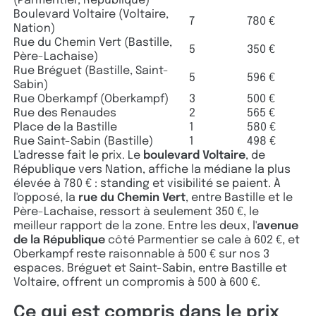
(Parmentier, République)
Boulevard Voltaire (Voltaire,
7
780 €
Nation)
Rue du Chemin Vert (Bastille,
5
350 €
Père-Lachaise)
Rue Bréguet (Bastille, Saint-
5
596 €
Sabin)
Rue Oberkampf (Oberkampf)
3
500 €
Rue des Renaudes
2
565 €
Place de la Bastille
1
580 €
Rue Saint-Sabin (Bastille)
1
498 €
L'adresse fait le prix. Le
boulevard Voltaire
, de
République vers Nation, affiche la médiane la plus
élevée à 780 € : standing et visibilité se paient. À
l'opposé, la
rue du Chemin Vert
, entre Bastille et le
Père-Lachaise, ressort à seulement 350 €, le
meilleur rapport de la zone. Entre les deux, l'
avenue
de la République
côté Parmentier se cale à 602 €, et
Oberkampf reste raisonnable à 500 € sur nos 3
espaces. Bréguet et Saint-Sabin, entre Bastille et
Voltaire, offrent un compromis à 500 à 600 €.
Ce qui est compris dans le prix