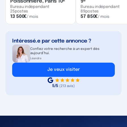
Poissonnière, Paris 10ᵉ
9ᵉ
Bureau indépendant
Bureau indépendant
25
postes
89
postes
13 500
€
57 850
€
/ mois
/ mois
Intéressé.e par cette annonce ?
Confiez votre recherche à un expert dès
aujourd’hui.
Léandra
Je veux visiter
5/5
(213 avis)