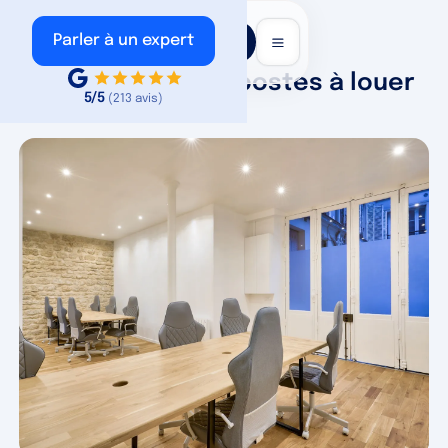
Voir nos
Parler à un expert
annonces
Bureau privatif 12 postes à louer
5/5
(213 avis)
- Paris 9e (Pigalle)