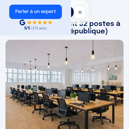
Voir nos
Parler à un expert
annonces
Bureau indépendant 32 postes à
5/5
(213 avis)
louer - Paris 11e (République)