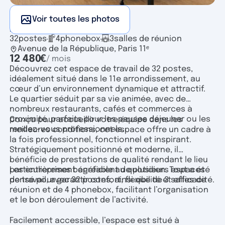
Voir toutes les photos
Bureau indépendant
32
postes
4
phonebox
3
salles de réunion
Avenue de la République, Paris 11ᵉ
12 480
€
/ mois
Découvrez cet espace de travail de 32 postes,
idéalement situé dans le 11e arrondissement, au
cœur d’un environnement dynamique et attractif.
Le quartier séduit par sa vie animée, avec de
nombreux restaurants, cafés et commerces à
proximité, parfaits pour les pauses déjeuner ou les
Conçu pour accueillir votre équipe dans les
rendez-vous professionnels.
meilleures conditions, cet espace offre un cadre à
la fois professionnel, fonctionnel et inspirant.
Stratégiquement positionné et moderne, il
bénéficie de prestations de qualité rendant le lieu
particulièrement agréable au quotidien. Tout a été
Les entreprises bénéficient de plusieurs espaces
pensé pour garantir confort, flexibilité et efficacité.
de travail, avec 32 postes, ainsi que de 3 salles de
réunion et de 4 phonebox, facilitant l’organisation
et le bon déroulement de l’activité.
Facilement accessible, l’espace est situé à